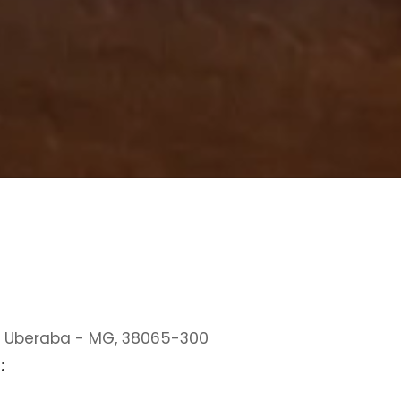
o, Uberaba - MG, 38065-300​
: