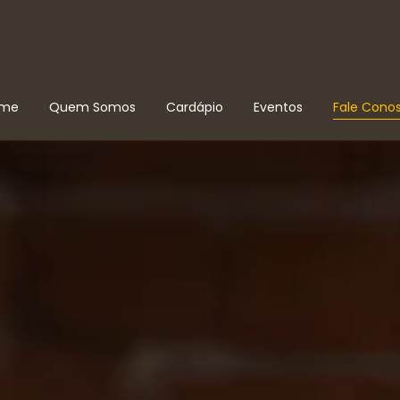
ome
Quem Somos
Cardápio
Eventos
Fale Cono